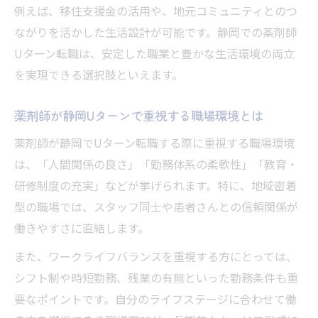
例えば、移住支援金の活用や、地元コミュニティとのつ
薬剤師転職後の静岡での生活安定術を紹介
ながりを活かした生活設計が可能です。静岡での薬剤師
薬剤師が静岡で長く働くための職場選びの
Uターン転職は、安定した職業と豊かな生活環境の両立
秘訣
を実現できる選択肢といえます。
薬剤師転職で叶える静岡での新たなキャリ
ア像
薬剤師が静岡Uターンで重視する職場環境とは
薬剤師が静岡でUターン転職する際に重視する職場環境
は、「人間関係の良さ」「勤務体系の柔軟性」「教育・
研修制度の充実」などが挙げられます。特に、地域密着
型の職場では、スタッフ同士や患者さんとの信頼関係が
働きやすさに直結します。
また、ワークライフバランスを重視する方にとっては、
シフト制や時短勤務、残業の有無といった勤務条件も重
要なポイントです。自分のライフステージに合わせて働