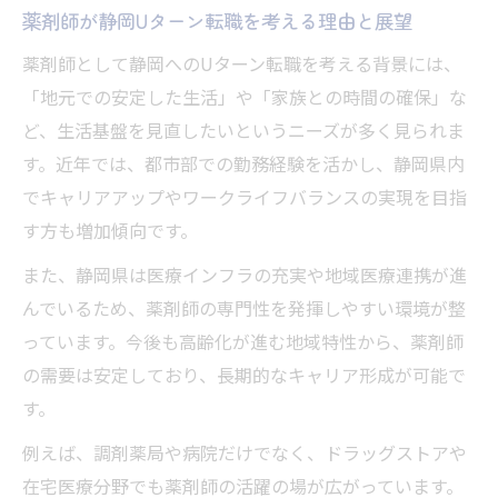
転職年齢の目安を薬剤師視点で詳しく解説
薬剤師が静岡Uターン転職を考える理由と展望
薬剤師転職で最適な年齢のタイミングを考
薬剤師として静岡へのUターン転職を考える背景には、
察
「地元での安定した生活」や「家族との時間の確保」な
薬剤師Uターン転職に適した年齢層の特徴
ど、生活基盤を見直したいというニーズが多く見られま
薬剤師は年代別に転職成功率がどう変わる
す。近年では、都市部での勤務経験を活かし、静岡県内
か
でキャリアアップやワークライフバランスの実現を目指
薬剤師転職で気になる年齢不問求人の実態
す方も増加傾向です。
薬剤師が転職時に気をつけたい年齢の壁
また、静岡県は医療インフラの充実や地域医療連携が進
移住支援制度で薬剤師転職の不安解消へ
んでいるため、薬剤師の専門性を発揮しやすい環境が整
薬剤師が活用できる静岡の移住支援制度ま
っています。今後も高齢化が進む地域特性から、薬剤師
とめ
の需要は安定しており、長期的なキャリア形成が可能で
薬剤師Uターン転職で支援金を受けるための
す。
条件
例えば、調剤薬局や病院だけでなく、ドラッグストアや
薬剤師向け移住補助制度で転職負担を軽減
在宅医療分野でも薬剤師の活躍の場が広がっています。