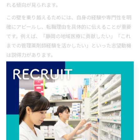
れる傾向が見られます。
この壁を乗り越えるためには、自身の経験や専門性を明
確にアピールし、転職理由を具体的に伝えることが重要
です。例えば、「静岡の地域医療に貢献したい」「これ
までの管理薬剤師経験を活かしたい」といった志望動機
は説得力があります。
さらに、年齢にとらわれず新しい知識やスキルの習得に
積極的な姿勢を見せることで、採用側からの評価も高ま
ります。転職エージェントや地元の支援制度を活用し、
情報収集や面接対策を徹底することが成功への近道で
す。
移住支援制度で薬剤師転職の不安解