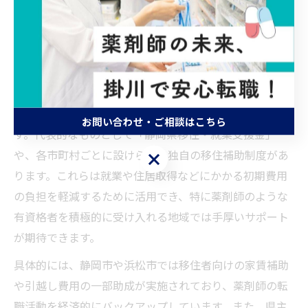
消へ
薬剤師が活用できる静岡の移住支援制度まとめ
静岡県では、薬剤師を含む専門職のUターン転職を支援
するため、さまざまな移住支援制度が整備されていま
お問い合わせ・ご相談はこちら
す。代表的なものとして「静岡県移住・就業支援金」
や、各市町村ごとに設けられた独自の移住補助制度があ
お問い合わせ・ご相談はこちら
ります。これらは就業や住居取得などにかかる初期費用
の負担を軽減するために活用でき、特に薬剤師のような
有資格者を積極的に受け入れる地域では手厚いサポート
が期待できます。
具体的には、静岡市や浜松市では移住者向けの家賃補助
や引越し費用の一部助成が実施されており、薬剤師の転
職活動を経済的にバックアップしています。また、県主