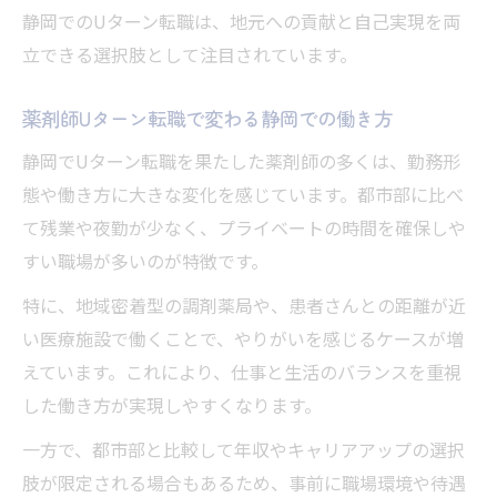
するコツ
静岡でのUターン転職は、地元への貢献と自己実現を両
薬剤師が移住支援を利用するメリットと落
立できる選択肢として注目されています。
とし穴
薬剤師Uターン転職で変わる静岡での働き方
薬剤師転職で移住支援申請時に注意すべき
点
静岡でUターン転職を果たした薬剤師の多くは、勤務形
優良職場と転職応募数の最適な選び方
態や働き方に大きな変化を感じています。都市部に比べ
て残業や夜勤が少なく、プライベートの時間を確保しや
薬剤師が静岡で優良職場を見極めるポイン
すい職場が多いのが特徴です。
ト
薬剤師転職で応募数を最適化する判断基準
特に、地域密着型の調剤薬局や、患者さんとの距離が近
い医療施設で働くことで、やりがいを感じるケースが増
薬剤師は転職で何社受けるべきか徹底解説
えています。これにより、仕事と生活のバランスを重視
薬剤師が優良職場を見抜くための比較視点
した働き方が実現しやすくなります。
薬剤師Uターン転職で後悔しない職場選び
一方で、都市部と比較して年収やキャリアアップの選択
働きやすさ重視で見極める静岡薬剤師転職
肢が限定される場合もあるため、事前に職場環境や待遇
薬剤師が働きやすい静岡の職場条件とは何