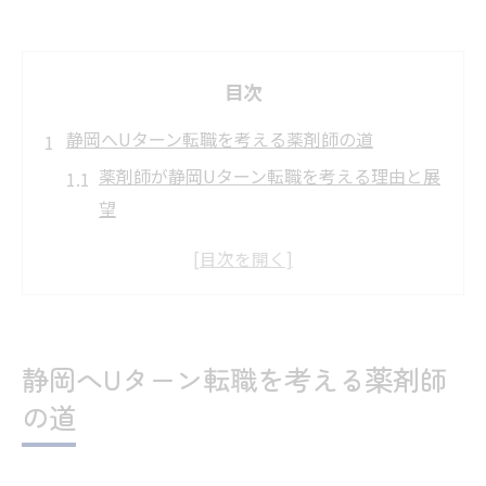
目次
静岡へUターン転職を考える薬剤師の道
薬剤師が静岡Uターン転職を考える理由と展
望
薬剤師Uターン転職で変わる静岡での働き方
静岡で薬剤師として生活基盤を築くメリッ
ト
薬剤師が静岡Uターンで重視する職場環境と
静岡へUターン転職を考える薬剤師
は
の道
薬剤師転職で静岡の生活環境を見直すポイ
ント