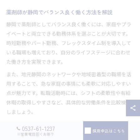
薬剤師が静岡でバランス良く働く方法を解説
静岡で薬剤師としてバランス良く働くには、家庭やプラ
イベートと両立できる勤務体系を選ぶことが大切です。
時短勤務やパート勤務、フレックスタイム制を導入して
いる職場も増えており、自分のライフステージに合わせ
た働き方を実現できます。
また、地元静岡のネットワークや地域密着型の職場を活
用することで、急な家庭の事情にも柔軟に対応しやすい
点が魅力です。転職活動時には、シフトの柔軟性や有給
休暇の取得しやすさなど、具体的な労働条件を比較検討
しましょう。
例えば、育児中の薬剤師が「時短勤務で子育てと仕事を
0537-61-1237
採用申込はこちら
両立できた」「地元の理解ある職場で安心して働ける」
※営業電話固くお断り