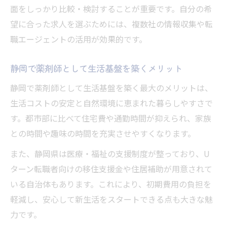
面をしっかり比較・検討することが重要です。自分の希
か
望に合った求人を選ぶためには、複数社の情報収集や転
薬剤師転職で福利厚生や通勤を重視する理
職エージェントの活用が効果的です。
由
薬剤師Uターン転職で職場の定着率を確認す
静岡で薬剤師として生活基盤を築くメリット
る
静岡で薬剤師として生活基盤を築く最大のメリットは、
薬剤師が静岡でバランス良く働く方法を解
生活コストの安定と自然環境に恵まれた暮らしやすさで
説
す。都市部に比べて住宅費や通勤時間が抑えられ、家族
薬剤師転職で重視したい働きがいのポイン
との時間や趣味の時間を充実させやすくなります。
ト
また、静岡県は医療・福祉の支援制度が整っており、U
静岡で薬剤師が理想の再スタートを切る秘訣
ターン転職者向けの移住支援金や住居補助が用意されて
薬剤師が静岡で再スタートするための準備
いる自治体もあります。これにより、初期費用の負担を
法
軽減し、安心して新生活をスタートできる点も大きな魅
薬剤師Uターン転職で理想を実現する行動計
力です。
画