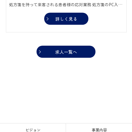
処方箋を持って来客される患者様の応対業務 処方箋のPC入力、データ管理業務 会計業務、レセプト業務 薬剤師の補助業務 納品書、請求書などの書類関連業務 局内の清掃や消毒。 電話対応やその他の必要とする業務
詳しく見る
求人一覧へ
ビジョン
事業内容