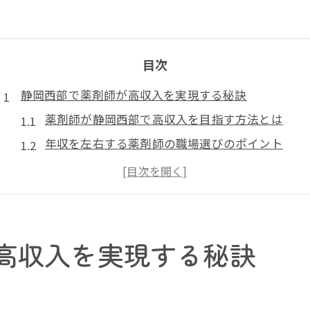
目次
静岡西部で薬剤師が高収入を実現する秘訣
薬剤師が静岡西部で高収入を目指す方法とは
年収を左右する薬剤師の職場選びのポイント
薬剤師が掛川・浜松で稼ぐための転職戦略
静岡県で薬剤師が実践すべき収入アップ術
薬剤師として高収入を得るためのキャリア設計
薬剤師転職で年収アップを狙う道筋とは
高収入を実現する秘訣
薬剤師転職で年収アップを叶える秘訣を解説
高収入を目指す薬剤師に必要な転職準備とは