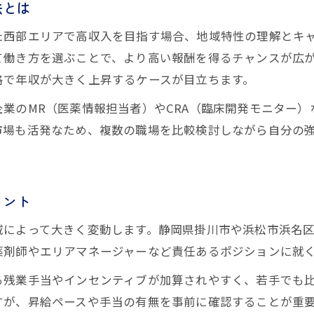
薬剤師が転職で収入を伸ばすための職場比較
法とは
効率よく稼ぐ薬剤師になる転職の選択肢
た西部エリアで高収入を目指す場合、地域特性の理解とキ
薬剤師の年収アップ転職成功のポイント集
て働き方を選ぶことで、より高い報酬を得るチャンスが広
掛川・浜松で儲かる薬剤師キャリア戦略
格で年収が大きく上昇するケースが目立ちます。
掛川・浜松で儲かる薬剤師の働き方を徹底分析
業のMR（医薬情報担当者）やCRA（臨床開発モニター
薬剤師が地元で高収入を得るキャリアの選択肢
市場も活発なため、複数の職場を比較検討しながら自分の
掛川・浜松で薬剤師が稼ぐための実践アドバイス
薬剤師が地元密着で儲かる職場を選ぶコツ
イント
働き方改革で掛川・浜松の薬剤師収入を底上げ
年収1000万円突破の薬剤師ルートを探る
域によって大きく変動します。静岡県掛川市や浜松市浜名
薬剤師が年収1000万円を突破するための道筋
薬剤師やエリアマネージャーなど責任あるポジションに就
高年収薬剤師になるための職種別キャリア例
る残業手当やインセンティブが加算されやすく、若手でも
年収1000万円を狙う薬剤師の選択肢とは
すが、昇給ペースや手当の有無を事前に確認することが重