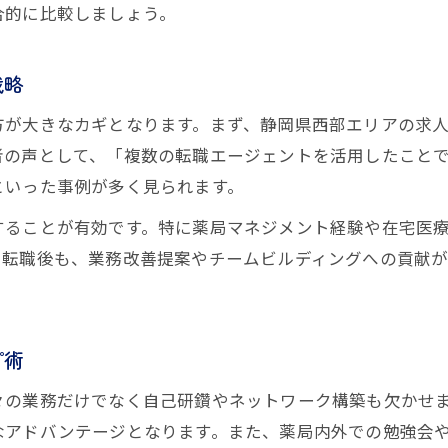
薬剤師で1000万円達成可能な働き方の特徴
合的に比較しましょう。
薬剤師が1000万円超を目指すための戦略紹介
戦略
管理薬剤師で叶える地元密着の高収入
管理薬剤師が地元で高収入を実現するポイント
方が大きなカギとなります。まず、静岡県西部エリアの求
薬剤師が管理職で年収を伸ばす秘密を解説
者の声として、「複数の転職エージェントを活用したこと
といった事例が多く見られます。
地元密着型管理薬剤師の収入アップ戦略とは
管理薬剤師で安定した高収入を得る実践方法
することが有効です。特に薬局マネジメント経験や在宅医
薬剤師が管理職で評価されるためのポイント
。転職後も、業務改善提案やチームビルディングへの貢献
お問い合わせ・ご相談はこちら
お問い合わせ・ご相談はこちら
静岡県薬剤師の年収相場と上昇ポイント
静岡県薬剤師の年収相場を徹底解説
プ術
年収アップを狙う薬剤師が知るべき動向
薬剤師が年収を上げるための県内求人事情
々の業務だけでなく自己研鑽やネットワーク構築も欠かせ
なアドバンテージとなります。また、薬局内外での勉強会
静岡県の薬剤師が年収上昇を叶える工夫