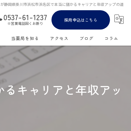
師が静岡県掛川市浜松市浜名区で本当に儲かるキャリアと年収アップの道
0537-61-1237
採用申込はこちら
※営業電話固くお断り
覧
当薬局を知る
アクセス
ブログ
コラム
転職
復職
かるキャリアと年収アッ
正社員
アルバイト
ダブルワーク