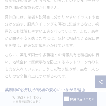
薬歴管理の徹底はもちろん、患者ごとのアレルギー歴や
副作用歴の確認も欠かせません。
具体的には、薬袋や説明書に分かりやすいイラストや色
分けを施す、服薬タイミングを明確に記載するなど、視
覚的にも理解しやすい工夫を行っています。また、患者
が疑問や不安を感じた際には、気軽に相談できる窓口体
制を整え、迅速な対応を心がけています。
さらに、薬剤師同士や多職種との情報共有を積極的に行
い、地域全体で医療事故を防止するネットワーク作りに
も力を入れています。こうした取り組みが、患者一人ひ
とりの安全性向上につながるのです。
薬剤師の説明力が現場の安心につながる理由
0537-61-1237
薬剤師の説明力は、現場の安心感を支える大きな要素で
採用申込はこちら
※営業電話固くお断り
す。患者が薬の効果や副作用、正しい服用方法を十分に