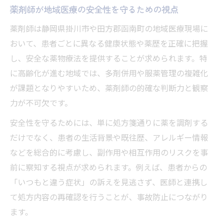
性
薬剤師が地域医療の安全性を守るための視点
薬剤師の視点から見る医療現場の安全管理
薬剤師は静岡県掛川市や田方郡函南町の地域医療現場に
薬剤師が現場で重視する安全管理の基本
おいて、患者ごとに異なる健康状態や薬歴を正確に把握
薬剤師の視点で考える医療現場のリスク対
し、安全な薬物療法を提供することが求められます。特
策
に高齢化が進む地域では、多剤併用や服薬管理の複雑化
薬剤師が実践する薬品管理と安全性維持方
が課題となりやすいため、薬剤師の的確な判断力と観察
法
力が不可欠です。
医療現場で役立つ薬剤師の安全管理チェッ
安全性を守るためには、単に処方箋通りに薬を調剤する
ク
だけでなく、患者の生活背景や既往歴、アレルギー情報
薬剤師の経験が活きる安全管理の工夫とは
などを総合的に考慮し、副作用や相互作用のリスクを事
地域に貢献する薬剤師の役割とは何か
前に察知する視点が求められます。例えば、患者からの
薬剤師が地域貢献で果たす安全性向上の責
「いつもと違う症状」の訴えを見逃さず、医師と連携し
務
て処方内容の再確認を行うことが、事故防止につながり
薬剤師が担う住民の健康と安全のサポート
ます。