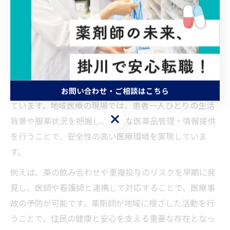
する際、安全性向上の責務は非常に大きな意味を持ちま
す。なぜなら、地域社会には高齢者や慢性疾患を持つ患
者が多く、薬剤師の専門的な知識と判断力が、患者の健
康維持や医療事故の防止に直結するからです。
薬剤師は、薬品の調剤だけでなく、薬歴管理や副作用の
チェック、服薬指導を通じて患者の命を守る役割も担っ
お問い合わせ・ご相談はこちら
ています。地域医療の現場では、患者一人ひとりの生活
お問い合わせ・ご相談はこちら
背景や服薬状況を把握し、適切な医薬品管理・情報提供
を行うことで、安全性の高い医療環境を実現していま
す。
例えば、薬の飲み合わせや重複投与のリスクを早期に発
見し、医師や看護師と連携して対応することで、医療事
故の予防が可能です。薬剤師が地域に根ざした活動を行
うことで、住民の健康と安心を支える重要な存在となっ