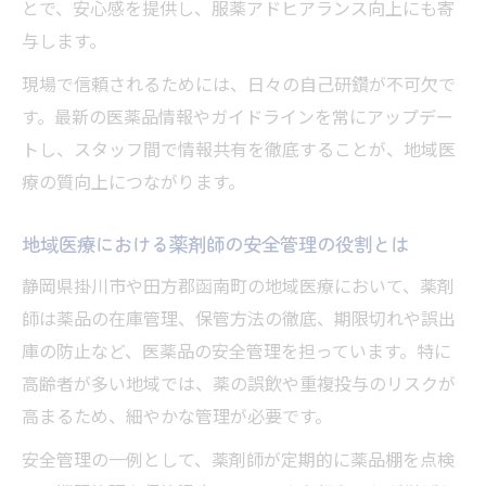
とで、安心感を提供し、服薬アドヒアランス向上にも寄
薬剤師が患者と向き合う安全な現場づくり
与します。
薬剤師の服薬指導が命を守る場面の事例
現場で信頼されるためには、日々の自己研鑽が不可欠で
薬剤師が患者安全のために行う配慮と工夫
す。最新の医薬品情報やガイドラインを常にアップデー
薬剤師の説明力が現場の安心につながる理
トし、スタッフ間で情報共有を徹底することが、地域医
由
療の質向上につながります。
薬剤師が患者と築く信頼が安全性を支える
地域医療における薬剤師の安全管理の役割とは
薬剤師として地域医療に安心を届ける方法
薬剤師が地域医療の安心を届ける連携の力
静岡県掛川市や田方郡函南町の地域医療において、薬剤
薬剤師が選ばれる理由と安心提供のポイン
師は薬品の在庫管理、保管方法の徹底、期限切れや誤出
ト
庫の防止など、医薬品の安全管理を担っています。特に
高齢者が多い地域では、薬の誤飲や重複投与のリスクが
薬剤師の専門性が地域医療の信頼を高める
高まるため、細やかな管理が必要です。
薬剤師が患者へ安心を伝える実践的アドバ
イス
安全管理の一例として、薬剤師が定期的に薬品棚を点検