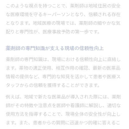
方法
このような視点を持つことで、薬剤師は地域住民の安全
薬剤師の地域活動が安全性にもたらす効果
な医療環境を守るキーパーソンとなり、信頼される存在
薬剤師が実践する健康相談と安全性の関係
となります。地域医療の現場では、薬剤師の細やかな気
配りと専門性が、医療事故予防の第一歩です。
地域医療で薬剤師が信頼される理由を解説
安全性向上へ導く薬剤師の日常実践法
薬剤師の専門知識が支える現場の信頼性向上
薬剤師が日々心がける安全性向上の習慣
薬剤師の専門知識は、現場における信頼性向上に直結し
薬剤師による安全性確保の実践的な工夫紹
ます。薬物の適正使用、相互作用の確認、最新の医薬品
介
情報の提供など、専門的な知見を活かして患者や医療ス
薬剤師が現場で徹底するリスクマネジメン
タッフからの信頼を獲得することができます。
ト
例えば、地域で新たな医薬品が導入された際には、薬剤
薬剤師が現場で役立てる安全管理ノウハウ
師がその特徴や注意点を医師や看護師に解説し、適切な
薬剤師が推進する安全性向上のチェック体
使用方法を指導することで、現場全体の安全性が向上し
制
ます。また、患者からの質問に迅速かつ的確に答えるこ
患者と向き合う薬剤師が守る命の現場