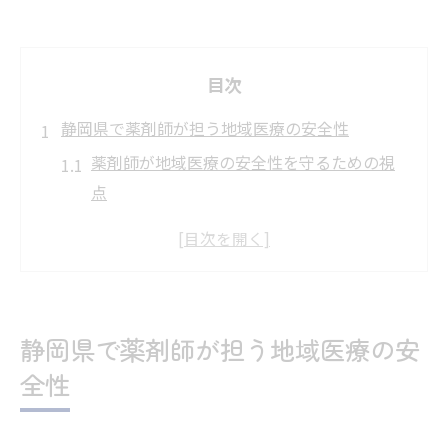
目次
静岡県で薬剤師が担う地域医療の安全性
薬剤師が地域医療の安全性を守るための視
点
薬剤師の専門知識が支える現場の信頼性向
上
地域医療における薬剤師の安全管理の役割
とは
静岡県で薬剤師が担う地域医療の安
薬剤師が実践する安全性確保の基本ポイン
全性
ト
薬剤師が知るべき地域連携と安全性の重要