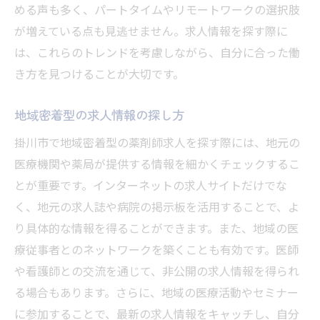
める声も多く、パートタイムやリモートワークの選択肢
地元の医療スタッフとの協力体制の構築
が増えている点も見逃せません。求人情報を探す際に
掛川市での薬剤師求人探しで知っておくべきこ
は、これらのトレンドを考慮しながら、自分に合った働
と
き方を見つけることが大切です。
求人票のチェックポイント
地域密着型の求人情報の探し方
面接で確認すべき重要事項
給与交渉の際のポイント
掛川市で地域密着型の薬剤師求人を探す際には、地元の
医療機関や薬局が提供する情報を細かくチェックするこ
転職活動を成功させるための準備
とが重要です。インターネットの求人サイトだけでな
職場見学の活用方法
く、地元の求人誌や病院の掲示板を活用することで、よ
求人情報サイトの効果的な使い方
り具体的な情報を得ることができます。また、地域の医
静岡県掛川市で薬剤師として成功するための秘
療従事者とのネットワークを築くことも有効です。医師
訣
や看護師との交流を通じて、非公開の求人情報を得られ
キャリアプランの立て方
る場合もあります。さらに、地域の医療活動やセミナー
常に学び続ける姿勢の重要性
に参加することで、最新の求人情報をキャッチし、自分