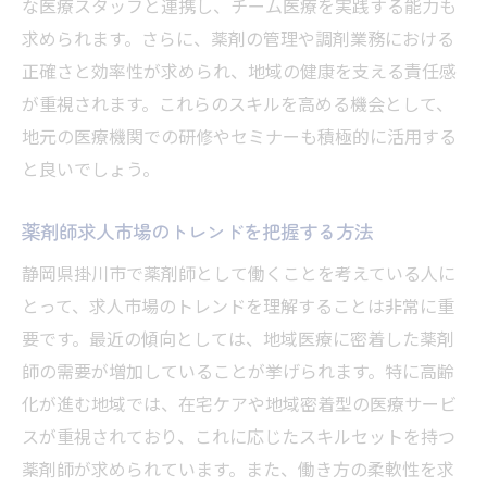
度
な医療スタッフと連携し、チーム医療を実践する能力も
求められます。さらに、薬剤の管理や調剤業務における
静岡県掛川市での薬剤師求人の多様な選択肢
正確さと効率性が求められ、地域の健康を支える責任感
病院と薬局の求人の違い
が重視されます。これらのスキルを高める機会として、
掛川市の製薬会社でのキャリアパス
地元の医療機関での研修やセミナーも積極的に活用する
新卒者向けの求人情報の探し方
と良いでしょう。
派遣薬剤師としての働き方
中小企業の求人がもたらすメリット
薬剤師求人市場のトレンドを把握する方法
資格取得支援が充実した職場の選び方
静岡県掛川市で薬剤師として働くことを考えている人に
薬剤師求人を通じて地域医療に貢献する方法
とって、求人市場のトレンドを理解することは非常に重
地域住民の健康意識向上に貢献
要です。最近の傾向としては、地域医療に密着した薬剤
師の需要が増加していることが挙げられます。特に高齢
掛川市特有の医療ニーズへの対応
化が進む地域では、在宅ケアや地域密着型の医療サービ
地域医療連携の強化に向けた取り組み
スが重視されており、これに応じたスキルセットを持つ
健康フェアやセミナーへの参加
薬剤師が求められています。また、働き方の柔軟性を求
地域医療における薬剤師の役割