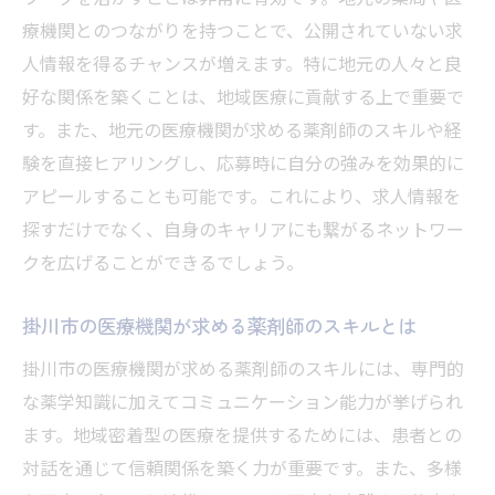
静岡県掛川市ならではの職場環境
療機関とのつながりを持つことで、公開されていない求
医療従事者としての成長の機会
人情報を得るチャンスが増えます。特に地元の人々と良
地域住民との信頼関係の築き方
好な関係を築くことは、地域医療に貢献する上で重要で
す。また、地元の医療機関が求める薬剤師のスキルや経
地元イベントを通じたコミュニティ形成
験を直接ヒアリングし、応募時に自分の強みを効果的に
医療機関の安定性がもたらす安心感
アピールすることも可能です。これにより、求人情報を
掛川市の薬剤師求人が提供する柔軟な働き方と
探すだけでなく、自身のキャリアにも繋がるネットワー
は
クを広げることができるでしょう。
時短勤務やフレックス勤務の可能性
在宅勤務の導入事例
掛川市の医療機関が求める薬剤師のスキルとは
多様な働き方に対応する職場環境
掛川市の医療機関が求める薬剤師のスキルには、専門的
子育て世代に優しい職場の取り組み
な薬学知識に加えてコミュニケーション能力が挙げられ
二拠点生活を考慮した働き方
ます。地域密着型の医療を提供するためには、患者との
ワークライフバランスを実現するための制
対話を通じて信頼関係を築く力が重要です。また、多様