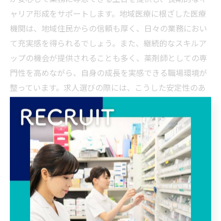
ャリア形成をサポートします。地域医療に根ざした医療
機関は、地域住民からの信頼も厚く、日々の業務におい
て充実感を得られるでしょう。また、継続的なスキルア
ップの機会が提供されることも多く、薬剤師としての専
門性を高めながら、自身の成長を実感できる職場環境が
整っています。求人選びの際には、こうした安定性のあ
る医療機関を視野に入れることで、安心感のあるキャリ
アを築いていくことが可能です。
掛川市の薬剤師求人が提供する柔軟
な働き方とは
時短勤務やフレックス勤務の可能性