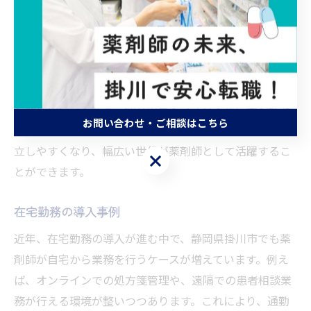
薬剤師として働きたいけれど、フルタイム勤務が難しい
方にとって、静岡県掛川市の求人情報は注目です。多く
の医療機関では、時短勤務やフレックス勤務が可能とさ
れています。例えば、日中の数時間だけの勤務や、朝早
くからのシフトなど、個々のライフスタイルに合わせた
お問い合わせ・ご相談はこちら
働き方が選べます。これにより、育児や介護と仕事を両
立しやすくなり、幅広い世代が薬剤師として活躍するこ
お問い合わせ・ご相談はこちら
とができます。
在宅勤務の導入事例
近年、在宅勤務の導入が進む中で、静岡県掛川市でも薬
剤師が自宅から業務を行うケースが増えています。例え
ば、オンラインでの処方箋管理や、遠隔での患者相談業
務が行える環境が整いつつあります。これにより、通勤