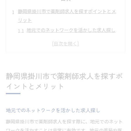
静岡県掛川市で薬剤師求人を探すポイントとメ
リット
地元でのネットワークを活かした求人探し
掛川市の医療機関が求める薬剤師のスキル
とは
薬剤師求人市場のトレンドを把握する方法
地域密着型の求人情報の探し方
静岡県掛川市で薬剤師求人を探すポ
掛川市での薬剤師としてのキャリアアップ
イントとメリット
の可能性
転職エージェントを利用する際の注意点
薬剤師として静岡県掛川市でキャリアを積む魅
地元でのネットワークを活かした求人探し
力
静岡県掛川市で薬剤師求人を探す際に、地元でのネット
地域医療に貢献するやりがい
ワークを活かすことは非常に有効です。地元の薬局や医