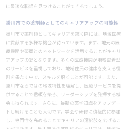
人間関係を円滑にするコミュニケーション
に最適な職場を見つけることができるでしょう。
術
掛川市での薬剤師としてのキャリアアップの可能性
医療の最前線で活躍するためのスキル
プロフェッショナルな薬剤師としての心構
掛川市で薬剤師としてキャリアを築く際には、地域医療
え
に貢献する多様な機会が待っています。まず、地元の医
療機関や薬局とのネットワークを活用することがキャリ
地域医療におけるリーダーシップの発揮
アアップの鍵となります。多くの医療機関が地域密着型
薬剤師求人を通じて静岡県掛川市の地域医療を
のサービスを重視しており、地域住民の健康を支える役
支える
割を果たす中で、スキルを磨くことが可能です。また、
地域医療に不可欠な薬剤師の存在
掛川市ならではの地域特性を理解し、医療サービスを提
薬剤師が地域社会に与える影響
供することで信頼を築き、リーダーシップを発揮する機
地元医療機関との連携強化策
会も得られます。さらに、最新の薬学知識をアップデー
住民の健康を守るための革新と貢献
トし続けることも大切です。学会や研修に積極的に参加
地域医療の未来を担う薬剤師の役割
し、専門性を高めることでキャリアの選択肢を広げるこ
掛川市の医療環境改善への取り組み
とができます。掛川市での薬剤師のキャリアは、地域社